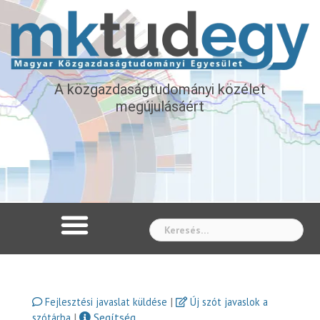
A közgazdaságtudományi közélet
megújulásáért
Whe
|
Fejlesztési javaslat küldése
Új szót javaslok a
|
Segítség
szótárba