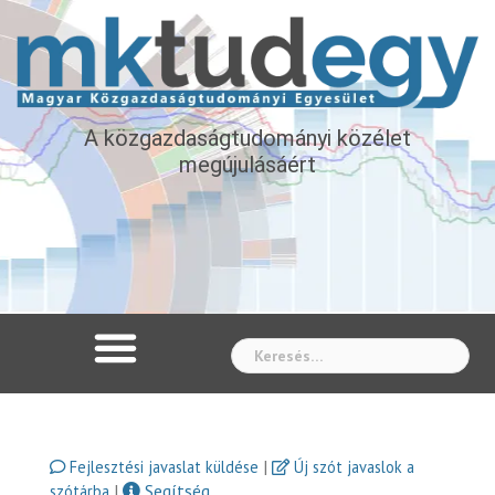
A közgazdaságtudományi közélet
megújulásáért
Whe
|
Fejlesztési javaslat küldése
Új szót javaslok a
|
Segítség
szótárba