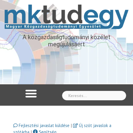
A közgazdaságtudományi közélet
megújulásáért
Whe
|
Fejlesztési javaslat küldése
Új szót javaslok a
|
Segítség
szótárba