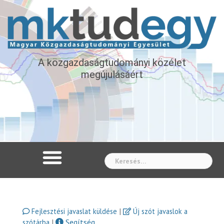
A közgazdaságtudományi közélet
megújulásáért
Whe
|
Fejlesztési javaslat küldése
Új szót javaslok a
|
Segítség
szótárba