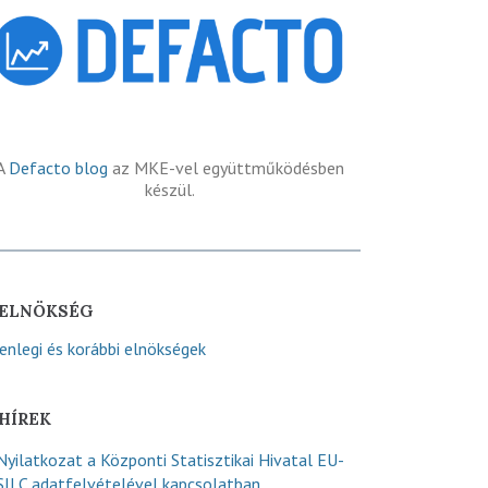
A
Defacto blog
az MKE-vel együttműködésben
készül.
ELNÖKSÉG
lenlegi és korábbi elnökségek
HÍREK
Nyilatkozat a Központi Statisztikai Hivatal EU-
SILC adatfelvételével kapcsolatban