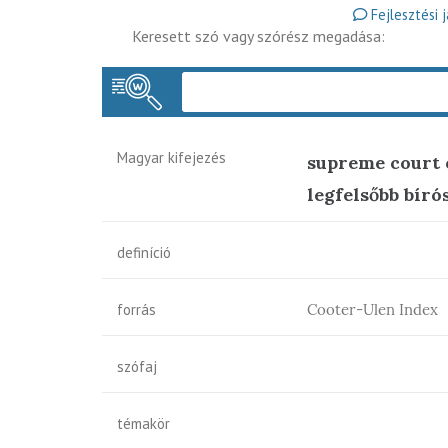
Fejlesztési 
Keresett szó vagy szórész megadása:
Magyar kifejezés
supreme court o
legfelsőbb bíró
definíció
forrás
Cooter-Ulen Index
szófaj
témakör