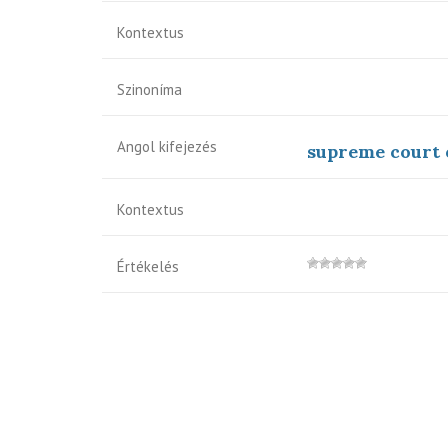
Kontextus
Szinoníma
Angol kifejezés
supreme court o
Kontextus
Értékelés