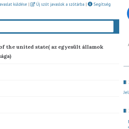
|
|
Segítség
javaslat küldése
Új szót javaslok a szótárba
Keres
f the united state( az egyesült államok
sága)
Je