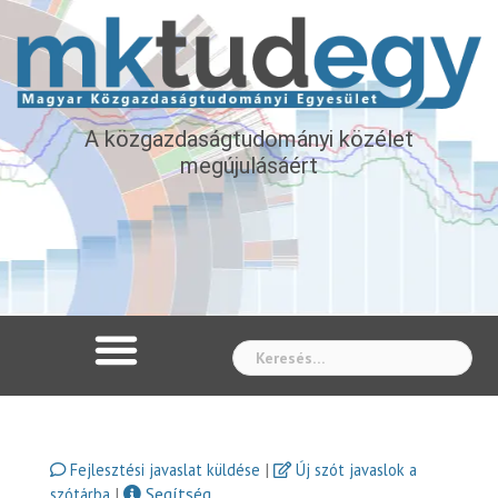
A közgazdaságtudományi közélet
megújulásáért
Whe
|
Fejlesztési javaslat küldése
Új szót javaslok a
|
Segítség
szótárba