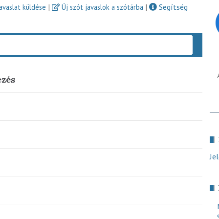
|
|
Segítség
javaslat küldése
Új szót javaslok a szótárba
Keres
ezés
Je