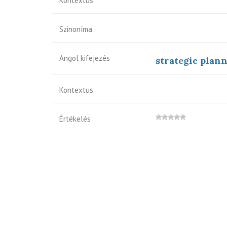
Kontextus
Szinoníma
Angol kifejezés
strategic plan
Kontextus
Értékelés