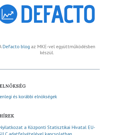
A
Defacto blog
az MKE-vel együttműködésben
készül.
ELNÖKSÉG
lenlegi és korábbi elnökségek
HÍREK
Nyilatkozat a Központi Statisztikai Hivatal EU-
SILC adatfelvételével kapcsolatban