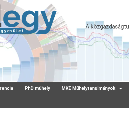
A közgazdaságtu
rencia
PhD műhely
MKE Műhelytanulmányok