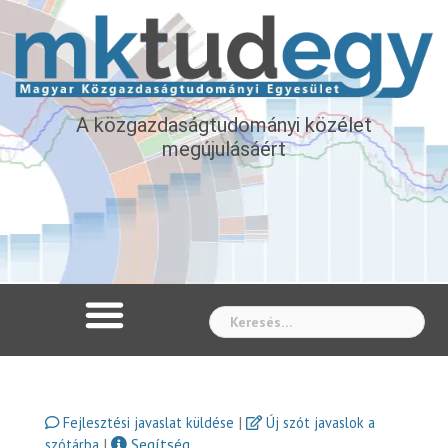
A közgazdaságtudományi közélet
megújulásáért
Whe
|
Fejlesztési javaslat küldése
Új szót javaslok a
|
Segítség
szótárba