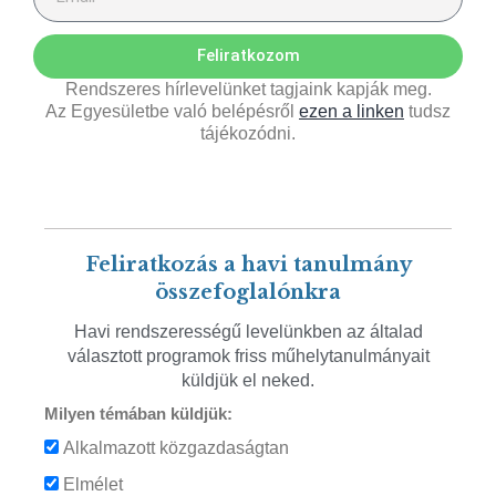
Feliratkozom
Rendszeres hírlevelünket tagjaink kapják meg.
Az Egyesületbe való belépésről
ezen a linken
tudsz
tájékozódni.
Feliratkozás a havi tanulmány
összefoglalónkra
Havi rendszerességű levelünkben az általad
választott programok friss műhelytanulmányait
küldjük el neked.
Milyen témában küldjük:
Alkalmazott közgazdaságtan
Elmélet