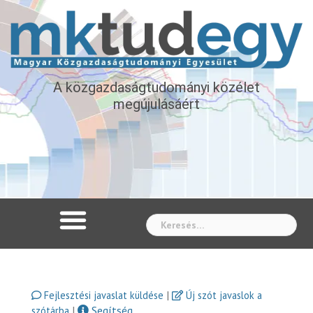
A közgazdaságtudományi közélet
megújulásáért
Whe
|
Fejlesztési javaslat küldése
Új szót javaslok a
|
Segítség
szótárba