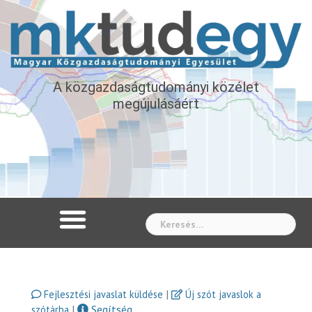
A közgazdaságtudományi közélet
megújulásáért
Whe
|
Fejlesztési javaslat küldése
Új szót javaslok a
|
Segítség
szótárba