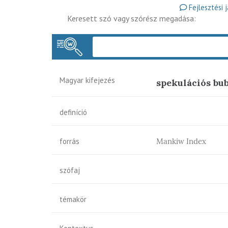
Fejlesztési 
Keresett szó vagy szórész megadása:
Magyar kifejezés
spekulációs bu
definíció
forrás
Mankiw Index
szófaj
témakör