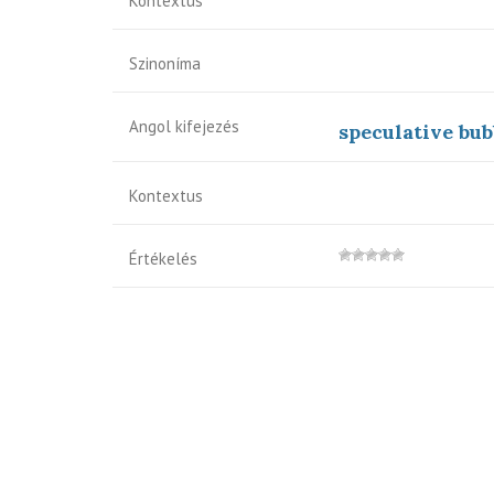
Kontextus
Szinoníma
Angol kifejezés
speculative bub
Kontextus
Értékelés