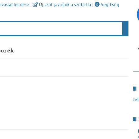
|
|
Segítség
javaslat küldése
Új szót javaslok a szótárba
Keres
borék
Je