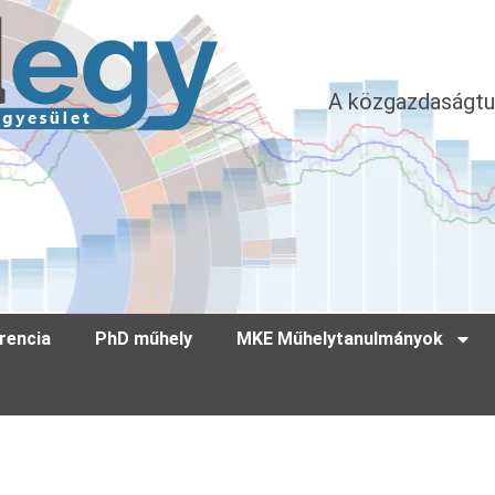
A közgazdaságtu
rencia
PhD műhely
MKE Műhelytanulmányok