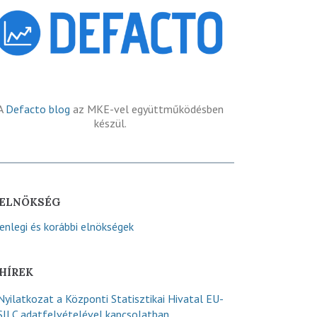
A
Defacto blog
az MKE-vel együttműködésben
készül.
ELNÖKSÉG
lenlegi és korábbi elnökségek
HÍREK
Nyilatkozat a Központi Statisztikai Hivatal EU-
SILC adatfelvételével kapcsolatban