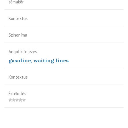
témakör
Kontextus
Szinoníma
Angol kifejezés
gasoline, waiting lines
Kontextus
Értékelés