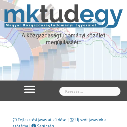
A közgazdaságtudományi közélet
megújulásáért
Whe
|
Fejlesztési javaslat küldése
Új szót javaslok a
|
Segítség
szótárba