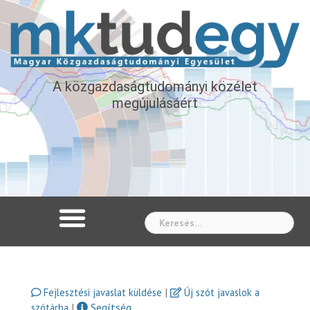
A közgazdaságtudományi közélet
megújulásáért
Whe
|
Fejlesztési javaslat küldése
Új szót javaslok a
|
Segítség
szótárba