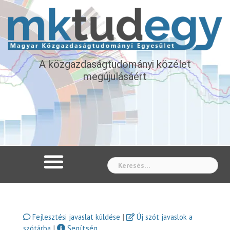
A közgazdaságtudományi közélet
megújulásáért
Whe
|
Fejlesztési javaslat küldése
Új szót javaslok a
|
Segítség
szótárba