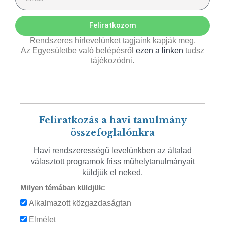
Feliratkozom
Rendszeres hírlevelünket tagjaink kapják meg.
Az Egyesületbe való belépésről
ezen a linken
tudsz
tájékozódni.
Feliratkozás a havi tanulmány
összefoglalónkra
Havi rendszerességű levelünkben az általad
választott programok friss műhelytanulmányait
küldjük el neked.
Milyen témában küldjük:
Alkalmazott közgazdaságtan
Elmélet