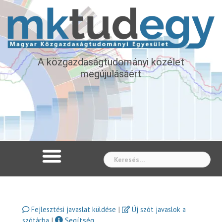
A közgazdaságtudományi közélet
megújulásáért
Whe
|
Fejlesztési javaslat küldése
Új szót javaslok a
|
Segítség
szótárba