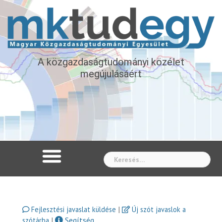
A közgazdaságtudományi közélet
megújulásáért
Whe
|
Fejlesztési javaslat küldése
Új szót javaslok a
|
Segítség
szótárba