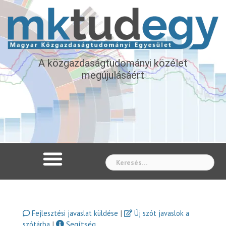
A közgazdaságtudományi közélet
megújulásáért
Whe
|
Fejlesztési javaslat küldése
Új szót javaslok a
|
Segítség
szótárba