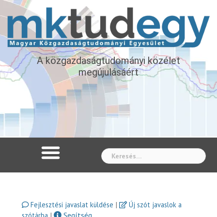
A közgazdaságtudományi közélet
megújulásáért
Whe
|
Fejlesztési javaslat küldése
Új szót javaslok a
|
Segítség
szótárba