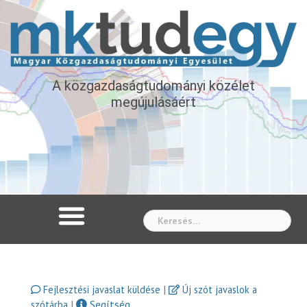
A közgazdaságtudományi közélet
megújulásáért
Whe
|
Fejlesztési javaslat küldése
Új szót javaslok a
|
Segítség
szótárba