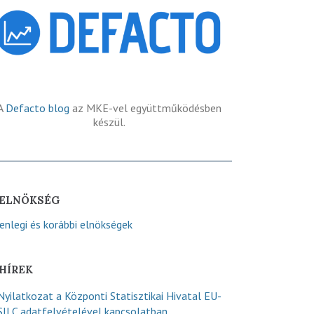
A
Defacto blog
az MKE-vel együttműködésben
készül.
ELNÖKSÉG
lenlegi és korábbi elnökségek
HÍREK
Nyilatkozat a Központi Statisztikai Hivatal EU-
SILC adatfelvételével kapcsolatban