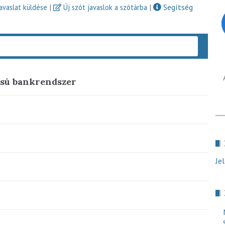
|
|
Segítség
javaslat küldése
Új szót javaslok a szótárba
Keres
ású bankrendszer
Je