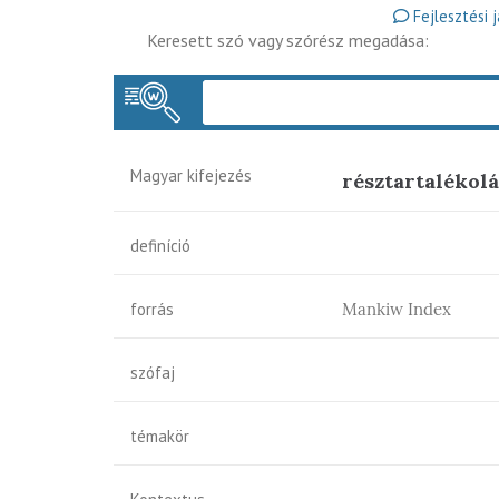
Fejlesztési 
Keresett szó vagy szórész megadása:
Magyar kifejezés
résztartalékol
definíció
forrás
Mankiw Index
szófaj
témakör