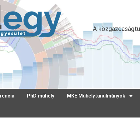
A közgazdaságtu
rencia
PhD műhely
MKE Műhelytanulmányok