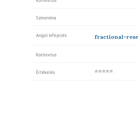
Kontextus
Szinoníma
Angol kifejezés
fractional-res
Kontextus
Értékelés