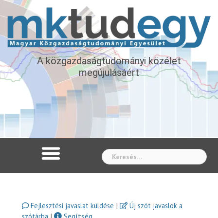
A közgazdaságtudományi közélet
megújulásáért
Whe
|
Fejlesztési javaslat küldése
Új szót javaslok a
|
Segítség
szótárba