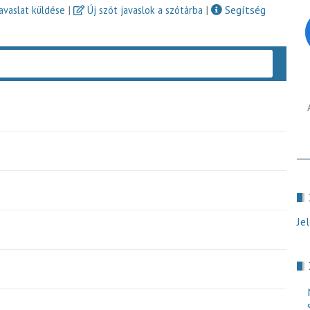
|
|
Segítség
javaslat küldése
Új szót javaslok a szótárba
Keres
Je