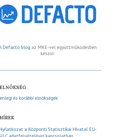
A
Defacto blog
az MKE-vel együttműködésben
készül.
ELNÖKSÉG
lenlegi és korábbi elnökségek
HÍREK
Nyilatkozat a Központi Statisztikai Hivatal EU-
SILC adatfelvételével kapcsolatban