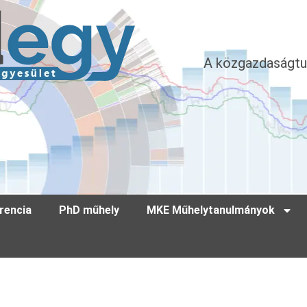
A közgazdaságtu
rencia
PhD műhely
MKE Műhelytanulmányok