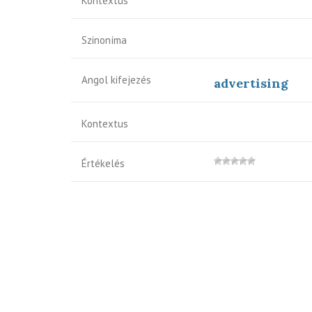
Kontextus
Szinoníma
Angol kifejezés
advertising
Kontextus
Értékelés