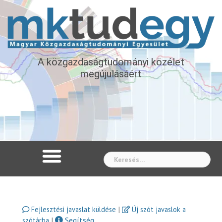
A közgazdaságtudományi közélet
megújulásáért
Whe
|
Fejlesztési javaslat küldése
Új szót javaslok a
|
Segítség
szótárba