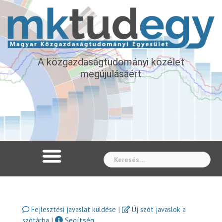
A közgazdaságtudományi közélet
megújulásáért
Whe
|
Fejlesztési javaslat küldése
Új szót javaslok a
|
Segítség
szótárba