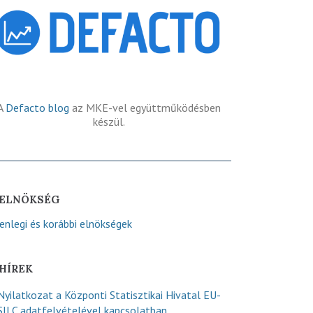
A
Defacto blog
az MKE-vel együttműködésben
készül.
ELNÖKSÉG
lenlegi és korábbi elnökségek
HÍREK
Nyilatkozat a Központi Statisztikai Hivatal EU-
SILC adatfelvételével kapcsolatban