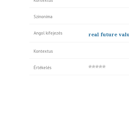
Kontextus
Szinoníma
Angol kifejezés
real future val
Kontextus
Értékelés