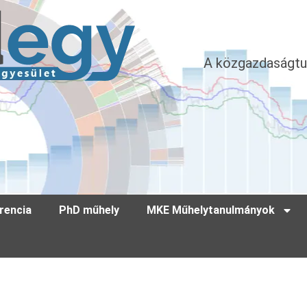
A közgazdaságtu
rencia
PhD műhely
MKE Műhelytanulmányok