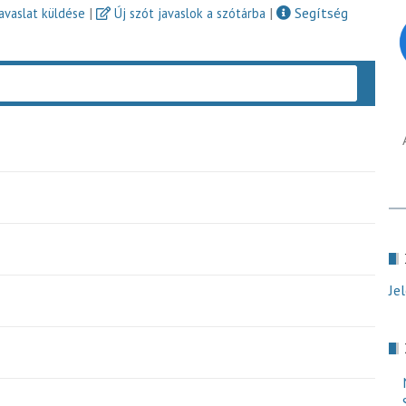
|
|
Segítség
javaslat küldése
Új szót javaslok a szótárba
Keres
Je