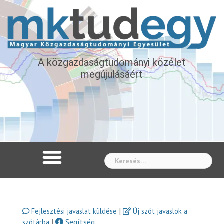
A közgazdaságtudományi közélet
megújulásáért
Whe
|
Fejlesztési javaslat küldése
Új szót javaslok a
|
Segítség
szótárba