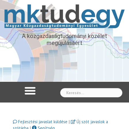
A közgazdaságtudományi közélet
megújulásáért
Whe
|
Fejlesztési javaslat küldése
Új szót javaslok a
|
Segítség
szótárba