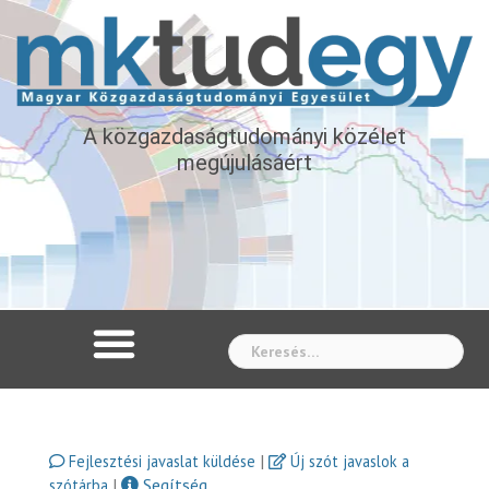
A közgazdaságtudományi közélet
megújulásáért
Whe
|
Fejlesztési javaslat küldése
Új szót javaslok a
|
Segítség
szótárba