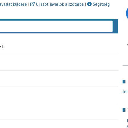
|
|
Segítség
javaslat küldése
Új szót javaslok a szótárba
Keres
et
Je