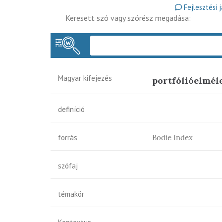
Fejlesztési 
Keresett szó vagy szórész megadása:
Magyar kifejezés
portfólióelmél
definíció
forrás
Bodie Index
szófaj
témakör