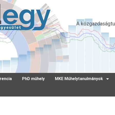
A közgazdaságtu
rencia
PhD műhely
MKE Műhelytanulmányok