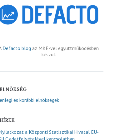
A
Defacto blog
az MKE-vel együttműködésben
készül.
ELNÖKSÉG
lenlegi és korábbi elnökségek
HÍREK
Nyilatkozat a Központi Statisztikai Hivatal EU-
SILC adatfelvételével kapcsolatban