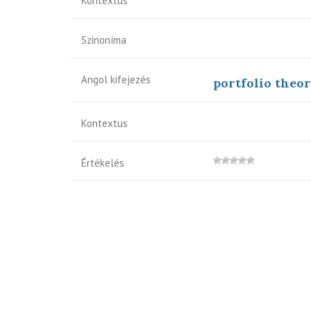
Kontextus
Szinoníma
Angol kifejezés
portfolio theo
Kontextus
Értékelés