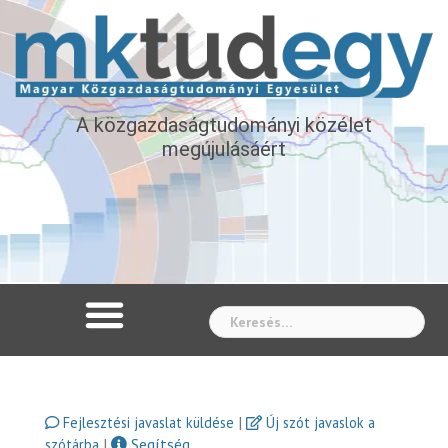
A közgazdaságtudományi közélet
megújulásáért
Whe
|
Fejlesztési javaslat küldése
Új szót javaslok a
|
Segítség
szótárba