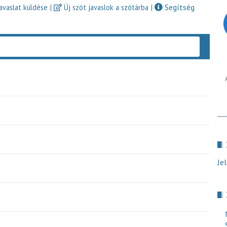
|
|
Segítség
javaslat küldése
Új szót javaslok a szótárba
Keres
Je