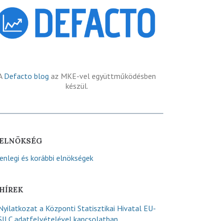
A
Defacto blog
az MKE-vel együttműködésben
készül.
ELNÖKSÉG
lenlegi és korábbi elnökségek
HÍREK
Nyilatkozat a Központi Statisztikai Hivatal EU-
SILC adatfelvételével kapcsolatban