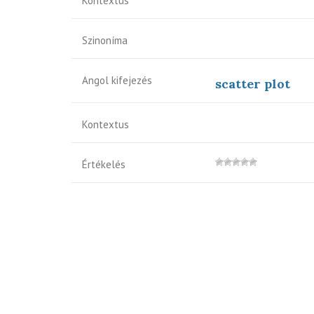
Kontextus
Szinoníma
Angol kifejezés
scatter plot
Kontextus
Értékelés