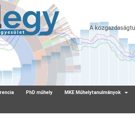
A közgazdaságtu
rencia
PhD műhely
MKE Műhelytanulmányok