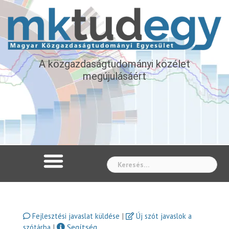
A közgazdaságtudományi közélet
megújulásáért
Whe
|
Fejlesztési javaslat küldése
Új szót javaslok a
|
Segítség
szótárba