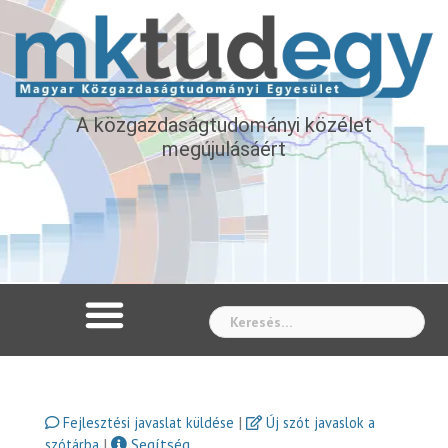
A közgazdaságtudományi közélet
megújulásáért
Whe
|
Fejlesztési javaslat küldése
Új szót javaslok a
|
Segítség
szótárba