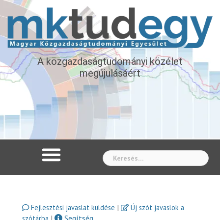
A közgazdaságtudományi közélet
megújulásáért
Whe
|
Fejlesztési javaslat küldése
Új szót javaslok a
|
Segítség
szótárba