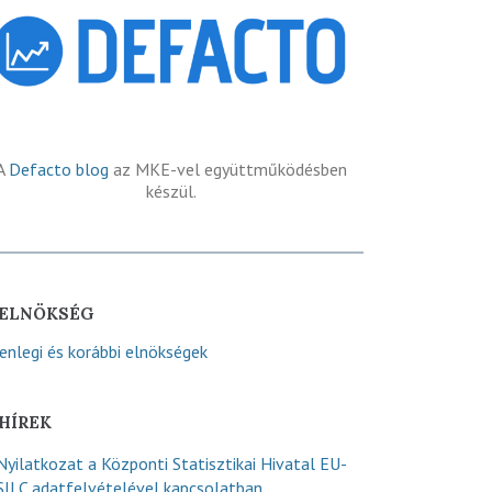
A
Defacto blog
az MKE-vel együttműködésben
készül.
ELNÖKSÉG
lenlegi és korábbi elnökségek
HÍREK
Nyilatkozat a Központi Statisztikai Hivatal EU-
SILC adatfelvételével kapcsolatban