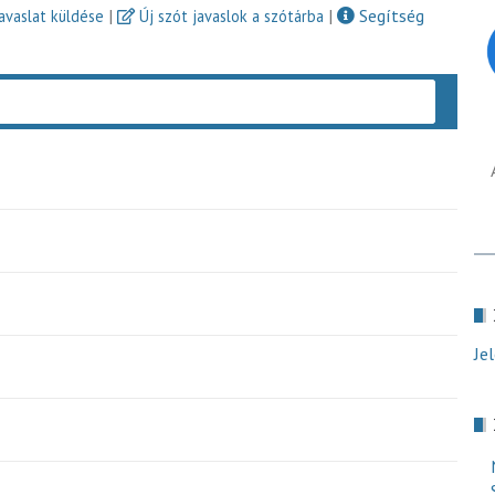
|
|
Segítség
javaslat küldése
Új szót javaslok a szótárba
Keres
Je