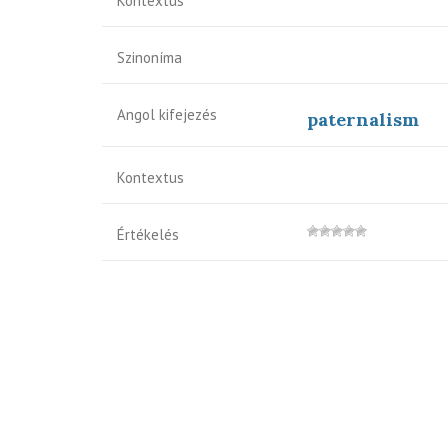
Kontextus
Szinoníma
Angol kifejezés
paternalism
Kontextus
Értékelés