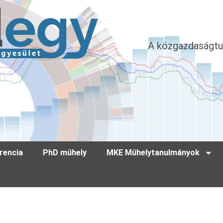
A közgazdaságtu
rencia
PhD műhely
MKE Műhelytanulmányok