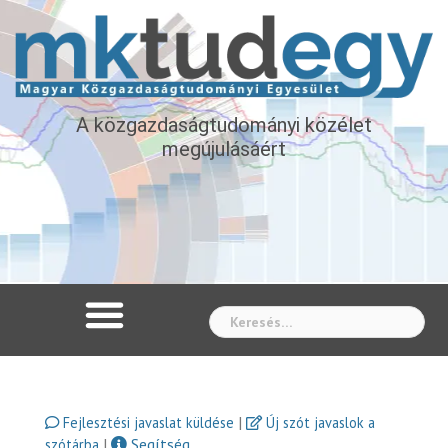
A közgazdaságtudományi közélet
megújulásáért
Whe
|
Fejlesztési javaslat küldése
Új szót javaslok a
|
Segítség
szótárba