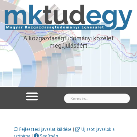
A közgazdaságtudományi közélet
megújulásáért
Whe
|
Fejlesztési javaslat küldése
Új szót javaslok a
|
Segítség
szótárba