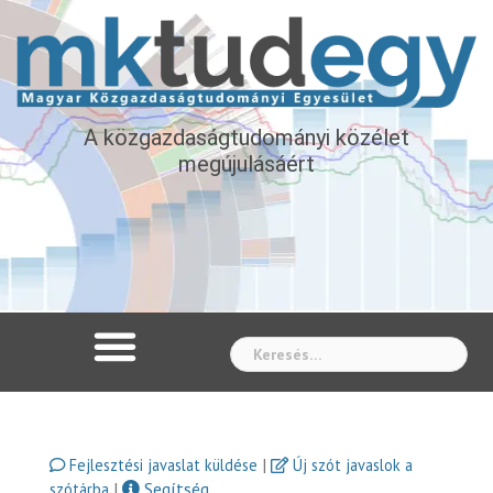
A közgazdaságtudományi közélet
megújulásáért
Whe
|
Fejlesztési javaslat küldése
Új szót javaslok a
|
Segítség
szótárba