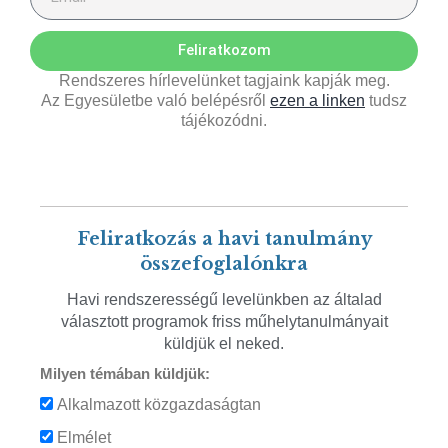
Feliratkozom
Rendszeres hírlevelünket tagjaink kapják meg.
Az Egyesületbe való belépésről
ezen a linken
tudsz
tájékozódni.
Feliratkozás a havi tanulmány
összefoglalónkra
Havi rendszerességű levelünkben az általad
választott programok friss műhelytanulmányait
küldjük el neked.
Milyen témában küldjük:
Alkalmazott közgazdaságtan
Elmélet