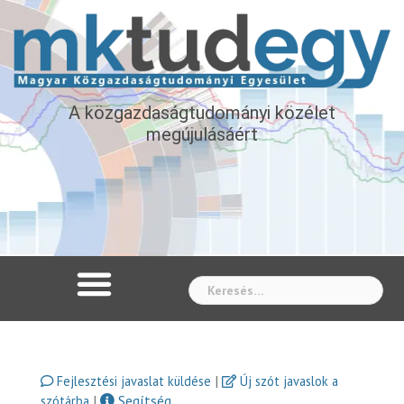
A közgazdaságtudományi közélet
megújulásáért
Whe
|
Fejlesztési javaslat küldése
Új szót javaslok a
|
Segítség
szótárba