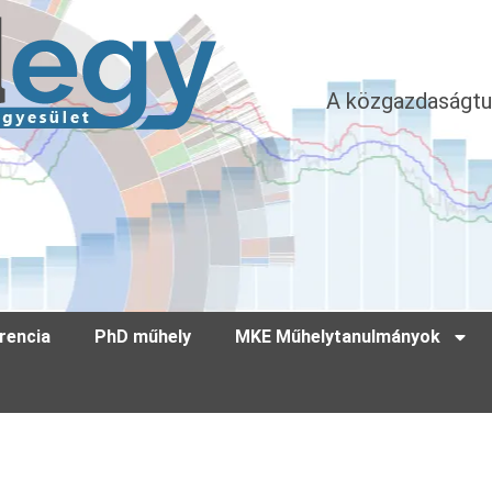
A közgazdaságtu
rencia
PhD műhely
MKE Műhelytanulmányok