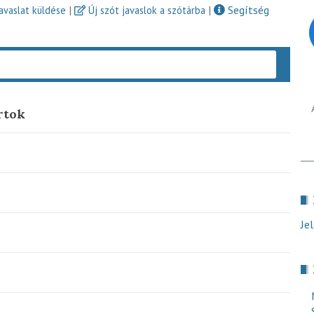
|
|
Segítség
javaslat küldése
Új szót javaslok a szótárba
Keres
rtok
Je