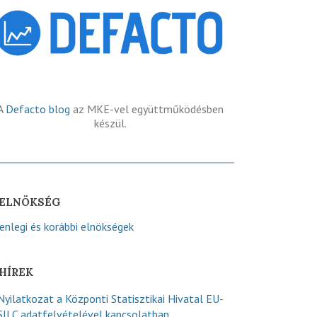
A
Defacto blog
az MKE-vel együttműködésben
készül.
ELNÖKSÉG
lenlegi és korábbi elnökségek
HÍREK
Nyilatkozat a Központi Statisztikai Hivatal EU-
SILC adatfelvételével kapcsolatban