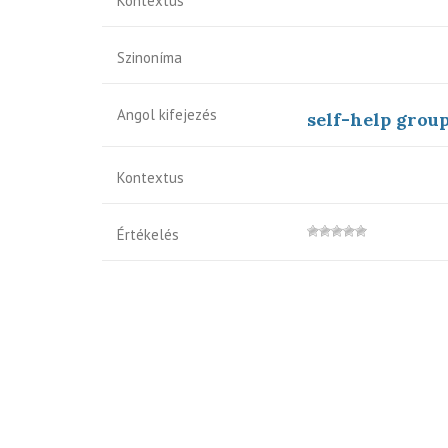
Kontextus
Szinoníma
Angol kifejezés
self-help grou
Kontextus
Értékelés