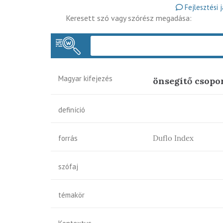
Fejlesztési 
Keresett szó vagy szórész megadása:
Magyar kifejezés
önsegítő csopo
definíció
forrás
Duflo Index
szófaj
témakör