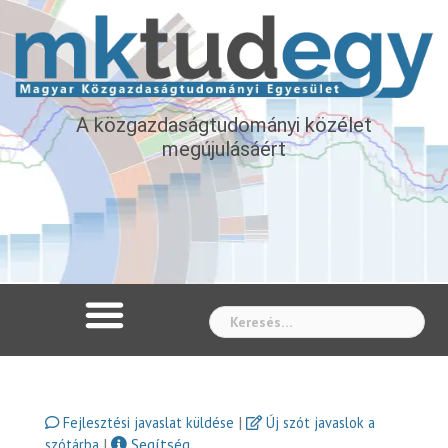
A közgazdaságtudományi közélet
megújulásáért
Whe
|
Fejlesztési javaslat küldése
Új szót javaslok a
|
Segítség
szótárba