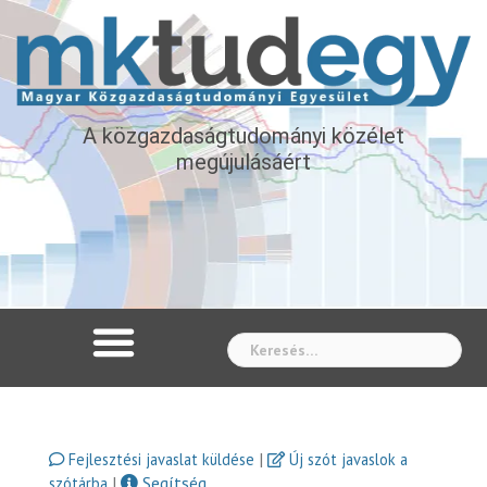
A közgazdaságtudományi közélet
megújulásáért
Whe
|
Fejlesztési javaslat küldése
Új szót javaslok a
|
Segítség
szótárba