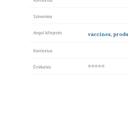
Kontextus
Szinoníma
Angol kifejezés
vaccines, produ
Kontextus
Értékelés