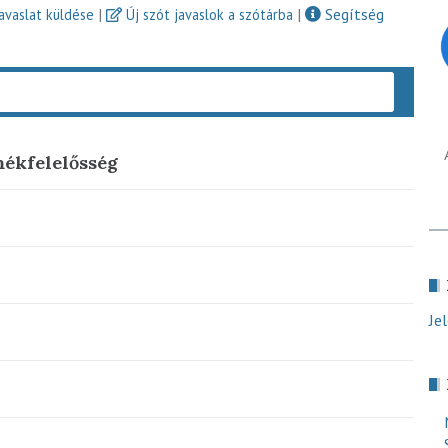
|
|
Segítség
javaslat küldése
Új szót javaslok a szótárba
Keres
mékfelelősség
Je