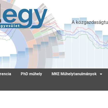
A közgazdaságtu
rencia
PhD műhely
MKE Műhelytanulmányok