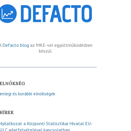
A
Defacto blog
az MKE-vel együttműködésben
készül.
ELNÖKSÉG
lenlegi és korábbi elnökségek
HÍREK
Nyilatkozat a Központi Statisztikai Hivatal EU-
SILC adatfelvételével kapcsolatban