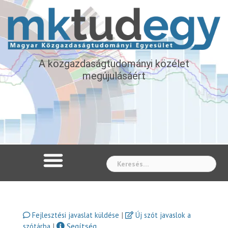
A közgazdaságtudományi közélet
megújulásáért
Whe
|
Fejlesztési javaslat küldése
Új szót javaslok a
|
Segítség
szótárba