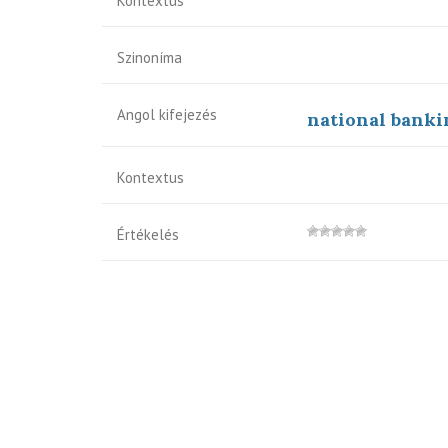
Kontextus
Szinoníma
Angol kifejezés
national banki
Kontextus
Értékelés