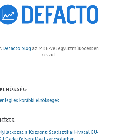
A
Defacto blog
az MKE-vel együttműködésben
készül.
ELNÖKSÉG
lenlegi és korábbi elnökségek
HÍREK
Nyilatkozat a Központi Statisztikai Hivatal EU-
SILC adatfelvételével kapcsolatban