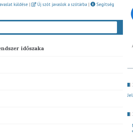
|
|
Segítség
javaslat küldése
Új szót javaslok a szótárba
Keres
ndszer időszaka
Je