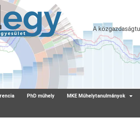
A közgazdaságtu
rencia
PhD műhely
MKE Műhelytanulmányok