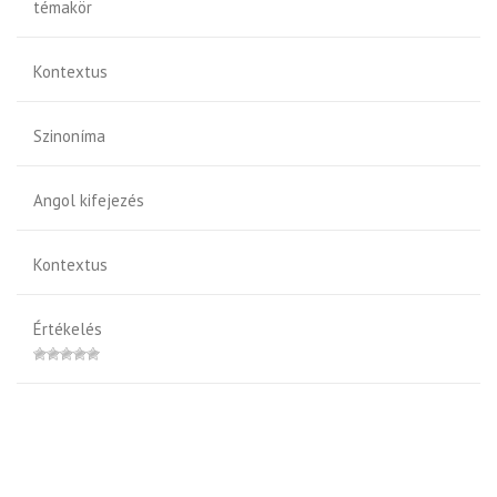
témakör
Kontextus
Szinoníma
Angol kifejezés
Kontextus
Értékelés