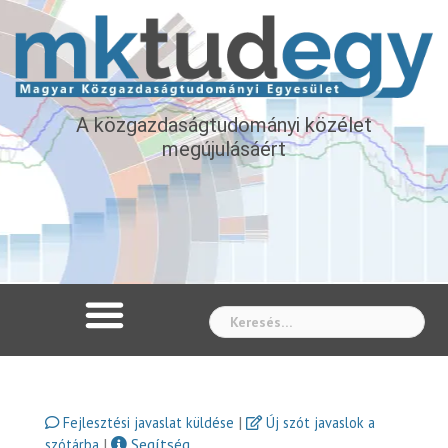
A közgazdaságtudományi közélet
megújulásáért
Whe
|
Fejlesztési javaslat küldése
Új szót javaslok a
|
Segítség
szótárba