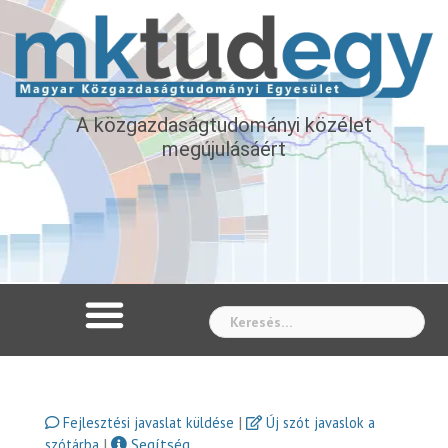
A közgazdaságtudományi közélet
megújulásáért
Whe
|
Fejlesztési javaslat küldése
Új szót javaslok a
|
Segítség
szótárba