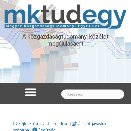
A közgazdaságtudományi közélet
megújulásáért
Whe
|
Fejlesztési javaslat küldése
Új szót javaslok a
|
Segítség
szótárba