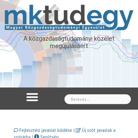
A közgazdaságtudományi közélet
megújulásáért
Whe
|
Fejlesztési javaslat küldése
Új szót javaslok a
|
Segítség
szótárba