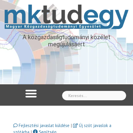
A közgazdaságtudományi közélet
megújulásáért
Whe
|
Fejlesztési javaslat küldése
Új szót javaslok a
|
Segítség
szótárba